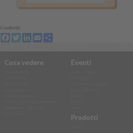
Condividi:
Facebook
Twitter
LinkedIn
Email
Share
Cosa vedere
Eventi
Sito UNESCO
Arte e Cultura
Archeologia
Carnevale
Arte E Storia
Conferenze stampa
Beni religiosi
Fiere e Mercati
Cultura materiale
Musica
Parchi e Aree Naturalistiche
Sagre
Patrimonio Industriale
Sport
Info Point
Prodotti
Farine
Dolci