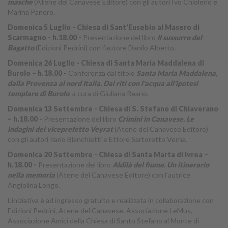
masche
(Atene del Canavese Editore) con gli autori Ivo Chiolerio e
Marina Panero.
Domenica 5 Luglio - Chiesa di Sant'Eusebio al Masero di
Scarmagno - h.18.00 -
Presentazione del libro
Il sussurro del
Bagatto
(Edizioni Pedrini) con l’autore Danilo Alberto.
Domenica 26 Luglio - Chiesa di Santa Maria Maddalena di
Burolo – h.18.00 -
Conferenza dal titolo
Santa Maria Maddalena,
dalla Provenza al nord Italia. Dai riti con l'acqua all'ipotesi
templare di Burolo
, a cura di Giuliana Reano.
Domenica 13 Settembre - Chiesa di S. Stefano di Chiaverano
– h.18.00 -
Presentazione del libro
Crimini in Canavese. Le
indagini del viceprefetto Veyrat
(Atene del Canavese Editore)
con gli autori Ilario Blanchietti e Ettore Sartoretto Verna.
Domenica 20 Settembre - Chiesa di Santa Marta di Ivrea –
h.18.00 -
Presentazione del libro
Aldilà del fiume. Un itinerario
nella memoria
(Atene del Canavese Editore) con l’autrice
Angiolina Longo.
L’iniziativa è ad ingresso gratuito e realizzata in collaborazione con
Edizioni Pedrini, Atene del Canavese, Associazione LeMus,
Associazione Amici della Chiesa di Santo Stefano al Monte di