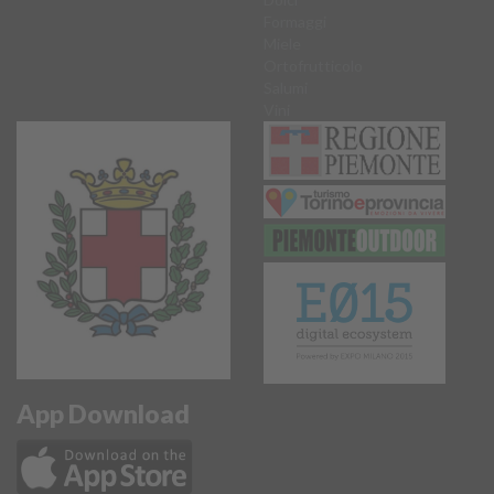
Formaggi
Miele
Ortofrutticolo
Salumi
Vini
App Download