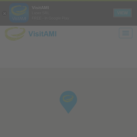
Login
Registrati
it
en
VisitAMI
A+
A-
CONTRASTO
SOLO
VIEW
Laser SRL
FREE - In Google Play
TESTO