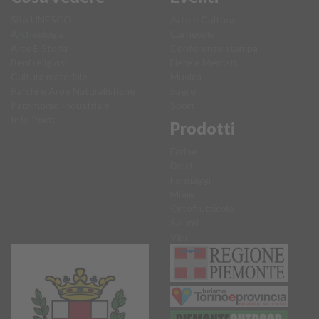
Sito UNESCO
Arte e Cultura
Archeologia
Carnevale
Arte E Storia
Conferenze stampa
Beni religiosi
Fiere e Mercati
Cultura materiale
Musica
Parchi e Aree Naturalistiche
Sagre
Patrimonio Industriale
Sport
Info Point
Prodotti
Farine
Dolci
Formaggi
Miele
Ortofrutticolo
Salumi
Vini