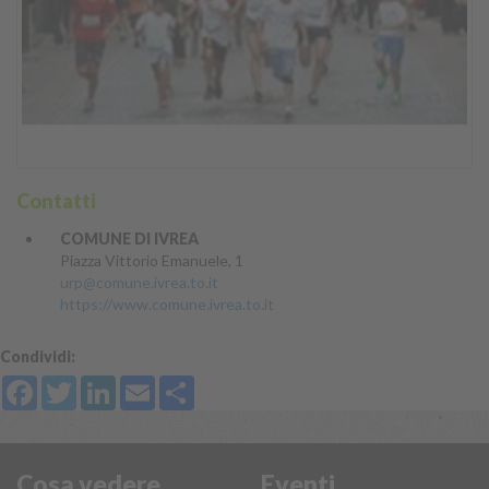
Contatti
COMUNE DI IVREA
Piazza Vittorio Emanuele, 1
urp@comune.ivrea.to.it
https://www.comune.ivrea.to.it
Condividi:
Facebook
Twitter
LinkedIn
Email
Share
Cosa vedere
Eventi