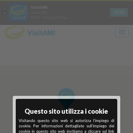
Login
Registrati
it
en
VisitAMI
A+
A-
CONTRASTO
SOLO
VIEW
Laser SRL
FREE - In Google Play
TESTO
Questo sito utilizza i cookie
Visitando questo sito web si autorizza l’impiego di
cookie. Per informazioni dettagliate sull’impiego dei
cookie in questo sito web invitiamo a cliccare sul link