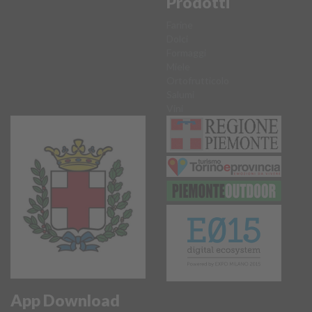
Prodotti
Farine
Dolci
Formaggi
Miele
Ortofrutticolo
Salumi
Vini
App Download