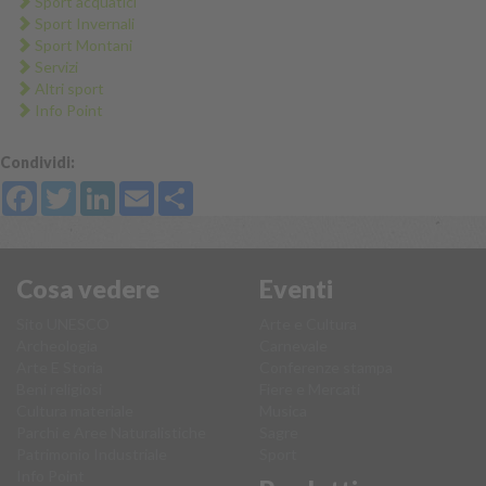
Sport acquatici
Sport Invernali
Sport Montani
Servizi
Altri sport
Info Point
Condividi:
Facebook
Twitter
LinkedIn
Email
Share
Cosa vedere
Eventi
Sito UNESCO
Arte e Cultura
Archeologia
Carnevale
Arte E Storia
Conferenze stampa
Beni religiosi
Fiere e Mercati
Cultura materiale
Musica
Parchi e Aree Naturalistiche
Sagre
Patrimonio Industriale
Sport
Info Point