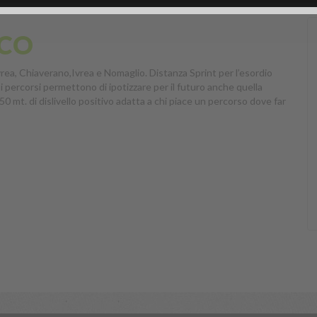
ICO
rea, Chiaverano,Ivrea e Nomaglio. Distanza Sprint per l’esordio
 i percorsi permettono di ipotizzare per il futuro anche quella
0 mt. di dislivello positivo adatta a chi piace un percorso dove far