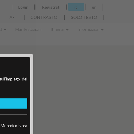
Login
Registrati
it
en
A-
CONTRASTO
SOLO TESTO
ti
Manifestazioni
Itinerari
Informazioni
sull’impiego dei
o Morenico Ivrea