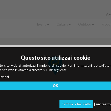
A+
Eventi
Cultura
Outdoor
Prodot
Questo sito utilizza i cookie
o sito web si autorizza l’impiego di cookie. Per informazioni dettagliate 
 sito web invitiamo a cliccare sul link seguente.
azioni
OK
Cambia la tua scelta
| Anfiteatr