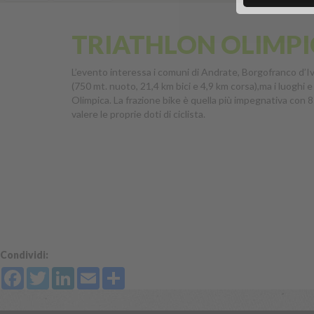
TRIATHLON OLIMP
L’evento interessa i comuni di Andrate, Borgofranco d’Iv
(750 mt. nuoto, 21,4 km bici e 4,9 km corsa),ma i luoghi e
Olimpica. La frazione bike è quella più impegnativa con 85
valere le proprie doti di ciclista.
Condividi:
Facebook
Twitter
LinkedIn
Email
Share