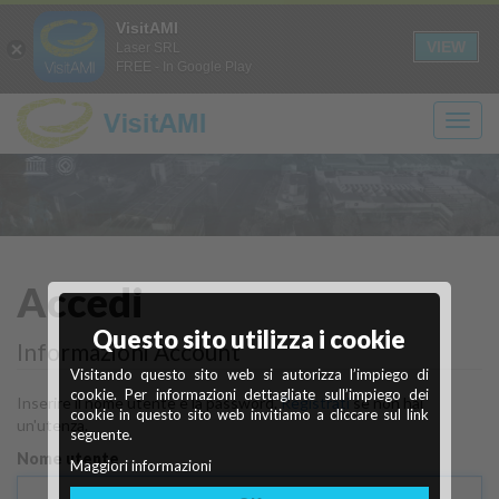
Login
Registrati
it
en
VisitAMI
A+
A-
CONTRASTO
SOLO
VIEW
Laser SRL
FREE - In Google Play
TESTO
Scopri
Ivrea
Accedi
Questo sito utilizza i cookie
Città industriale del XX secolo
cosa vedere
Informazioni Account
Visitando questo sito web si autorizza l’impiego di
Maggiori info
Scopri di più
cookie. Per informazioni dettagliate sull’impiego dei
Inserire il nome utente e la password.
Registrati
se non hai
cookie in questo sito web invitiamo a cliccare sul link
un'utenza.
seguente.
Nome utente
Maggiori informazioni