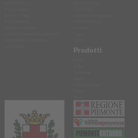
Sito UNESCO
Arte e Cultura
Archeologia
Carnevale
Arte E Storia
Conferenze stampa
Beni religiosi
Fiere e Mercati
Cultura materiale
Musica
Parchi e Aree Naturalistiche
Sagre
Patrimonio Industriale
Sport
Info Point
Prodotti
Farine
Dolci
Formaggi
Miele
Ortofrutticolo
Salumi
Vini