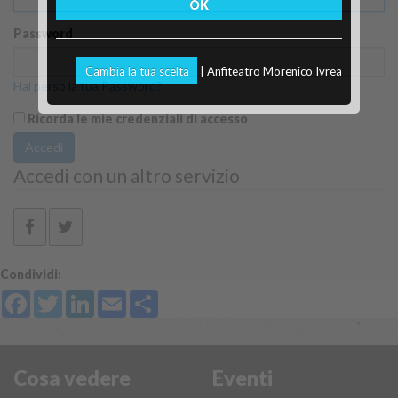
OK
Password
Cambia la tua scelta
| Anfiteatro Morenico Ivrea
Hai perso la tua Password?
Ricorda le mie credenziali di accesso
Accedi
Accedi con un altro servizio
Condividi:
Facebook
Twitter
LinkedIn
Email
Share
Cosa vedere
Eventi