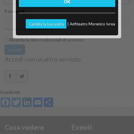
OK
Password
Cambia la tua scelta
| Anfiteatro Morenico Ivrea
Hai perso la tua Password?
Ricorda le mie credenziali di accesso
Accedi
Accedi con un altro servizio
Condividi:
Facebook
Twitter
LinkedIn
Email
Share
Cosa vedere
Eventi