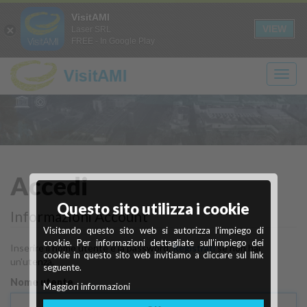
Login
Registrati
it
en
VisitAMI
A+
A-
CONTRASTO
SOLO
VIEW
Laser SRL
FREE - In Google Play
TESTO
Scopri
Ivrea
Accedi
Questo sito utilizza i cookie
Città industriale del XX secolo
cosa vedere
Informazioni Account
Visitando questo sito web si autorizza l’impiego di
Maggiori info
Scopri di più
cookie. Per informazioni dettagliate sull’impiego dei
Inserire il nome utente e la password.
Registrati
se non hai
cookie in questo sito web invitiamo a cliccare sul link
un'utenza.
seguente.
Nome utente
Maggiori informazioni