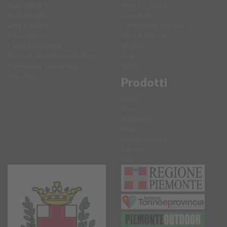
Sito UNESCO
Arte e Cultura
Archeologia
Carnevale
Arte E Storia
Conferenze stampa
Beni religiosi
Fiere e Mercati
Cultura materiale
Musica
Parchi e Aree Naturalistiche
Sagre
Patrimonio Industriale
Sport
Info Point
Prodotti
Farine
Dolci
Formaggi
Miele
Ortofrutticolo
Salumi
Vini