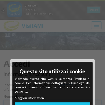
Login
Registrati
it
en
VisitAMI
A+
A-
CONTRASTO
SOLO
VIEW
Laser SRL
FREE - In Google Play
TESTO
Scopri
Ivrea
Accedi
Questo sito utilizza i cookie
Città industriale del XX secolo
cosa vedere
Informazioni Account
Visitando questo sito web si autorizza l’impiego di
Maggiori info
Scopri di più
cookie. Per informazioni dettagliate sull’impiego dei
Inserire il nome utente e la password.
Registrati
se non hai
cookie in questo sito web invitiamo a cliccare sul link
un'utenza.
seguente.
Nome utente
Maggiori informazioni