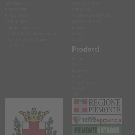
Sito UNESCO
Arte e Cultura
Archeologia
Carnevale
Arte E Storia
Conferenze stampa
Beni religiosi
Fiere e Mercati
Cultura materiale
Musica
Parchi e Aree Naturalistiche
Sagre
Patrimonio Industriale
Sport
Info Point
Prodotti
Farine
Dolci
Formaggi
Miele
Ortofrutticolo
Salumi
Vini