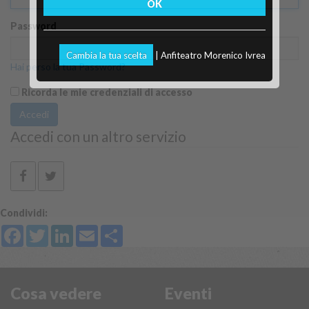
OK
Password
Cambia la tua scelta
| Anfiteatro Morenico Ivrea
Hai perso la tua Password?
Ricorda le mie credenziali di accesso
Accedi
Accedi con un altro servizio
Condividi:
Facebook
Twitter
LinkedIn
Email
Share
Cosa vedere
Eventi