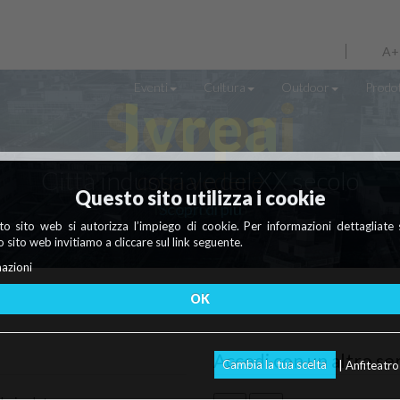
A+
Eventi
Cultura
Outdoor
Prodot
Scopri
cosa vedere
Questo sito utilizza i cookie
Maggiori info
o sito web si autorizza l’impiego di cookie. Per informazioni dettagliate 
 sito web invitiamo a cliccare sul link seguente.
azioni
OK
Accedi con un altro se
Cambia la tua scelta
| Anfiteatr