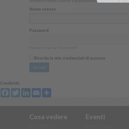
Inserire il nome utente e la password.
Registrati
se non 
Nome utente
Password
Hai perso la tua Password?
Ricorda le mie credenziali di accesso
Accedi
Condividi:
Facebook
Twitter
LinkedIn
Email
Share
Cosa vedere
Eventi
Sito UNESCO
Arte e Cultura