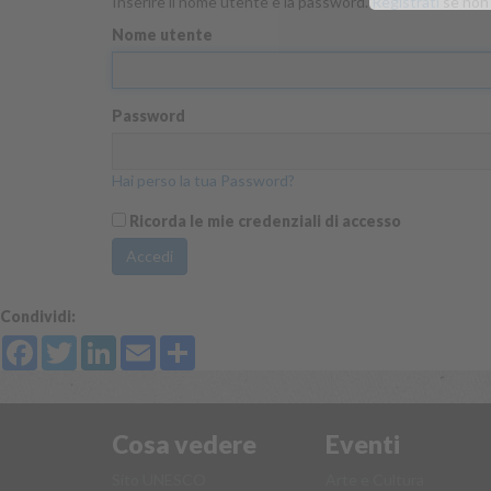
Inserire il nome utente e la password.
Registrati
se non 
Nome utente
Password
Hai perso la tua Password?
Ricorda le mie credenziali di accesso
Accedi
Condividi:
Facebook
Twitter
LinkedIn
Email
Share
Cosa vedere
Eventi
Sito UNESCO
Arte e Cultura