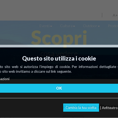
A+
Eventi
Cultura
Outdoor
Prodot
Scopri
cosa vedere
Questo sito utilizza i cookie
Maggiori info
o sito web si autorizza l’impiego di cookie. Per informazioni dettagliate 
 sito web invitiamo a cliccare sul link seguente.
azioni
OK
Accedi con un altro se
Cambia la tua scelta
| Anfiteatr