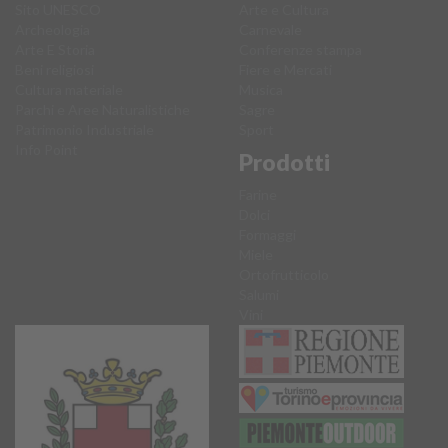
Sito UNESCO
Arte e Cultura
Archeologia
Carnevale
Arte E Storia
Conferenze stampa
Beni religiosi
Fiere e Mercati
Cultura materiale
Musica
Parchi e Aree Naturalistiche
Sagre
Patrimonio Industriale
Sport
Info Point
Prodotti
Farine
Dolci
Formaggi
Miele
Ortofrutticolo
Salumi
Vini