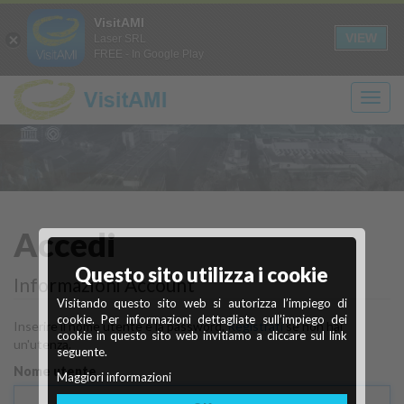
Login
Registrati
it
en
VisitAMI
A+
A-
CONTRASTO
SOLO
VIEW
Laser SRL
FREE - In Google Play
TESTO
Scopri
Ivrea
Accedi
Questo sito utilizza i cookie
Città industriale del XX secolo
cosa vedere
Informazioni Account
Visitando questo sito web si autorizza l’impiego di
Maggiori info
Scopri di più
cookie. Per informazioni dettagliate sull’impiego dei
Inserire il nome utente e la password.
Registrati
se non hai
cookie in questo sito web invitiamo a cliccare sul link
un'utenza.
seguente.
Nome utente
Maggiori informazioni