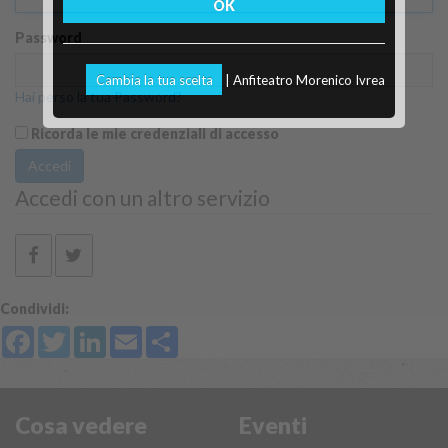
OK
Password
Cambia la tua scelta
| Anfiteatro Morenico Ivrea
Hai perso la tua Password?
Ricorda le mie credenziali di accesso
Accedi
Accedi con un altro servizio
Condividi:
Facebook
Twitter
LinkedIn
Email
Share
Cosa vedere
Eventi